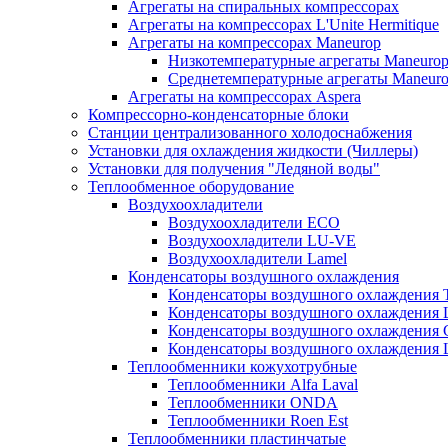
Агрегаты на спиральных компрессорах
Агрегаты на компрессорах L'Unite Hermitique
Агрегаты на компрессорах Maneurop
Низкотемпературные агрегаты Maneuro
Среднетемпературные агрегаты Maneur
Агрегаты на компрессорах Aspera
Компрессорно-конденсаторные блоки
Станции централизованного холодоснабжения
Установки для охлаждения жидкости (Чиллеры)
Установки для получения "Ледяной воды"
Теплообменное оборудование
Воздухоохладители
Воздухоохладители EСО
Воздухоохладители LU-VE
Воздухоохладители Lamel
Конденсаторы воздушного охлаждения
Конденсаторы воздушного охлаждения T
Конденсаторы воздушного охлаждени
Конденсаторы воздушного охлаждения 
Конденсаторы воздушного охлаждени
Теплообменники кожухотрубные
Теплообменники Alfa Laval
Теплообменники ONDA
Теплообменники Roen Est
Теплообменники пластинчатые