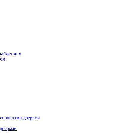
снабжением
том
аспашными дверьми
дверьми