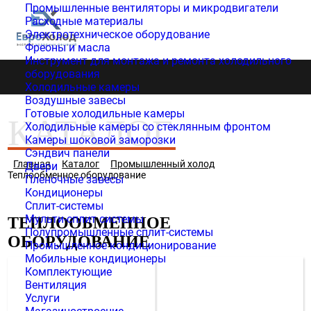
Промышленные вентиляторы и микродвигатели
Расходные материалы
8(4832) 31-00-13
Электротехническое оборудование
8-915-800-13-33
Фреоны и масла
Инструмент для монтажа и ремонта холодильного
оборудования
Холодильные камеры
Воздушные завесы
Готовые холодильные камеры
КАТАЛОГ
Холодильные камеры со стеклянным фронтом
Камеры шоковой заморозки
Сэндвич панели
Главная
Каталог
Промышленный холод
Двери
Теплообменное оборудование
Пленочные завесы
Кондиционеры
Сплит-системы
Мульти-сплит системы
ТЕПЛООБМЕННОЕ
Полупромышленные сплит-системы
ОБОРУДОВАНИЕ
Промышленное кондиционирование
Мобильные кондиционеры
Комплектующие
Вентиляция
Услуги