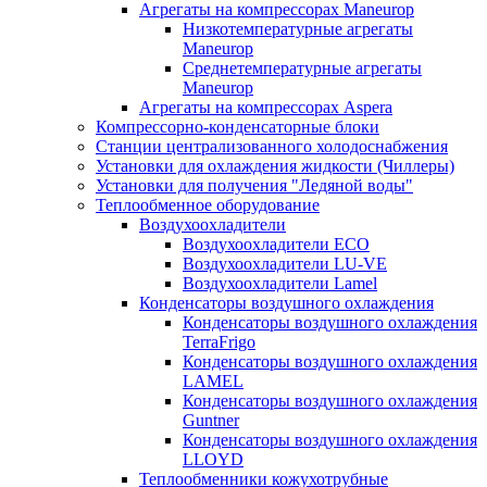
Агрегаты на компрессорах Maneurop
Низкотемпературные агрегаты
Maneurop
Среднетемпературные агрегаты
Maneurop
Агрегаты на компрессорах Aspera
Компрессорно-конденсаторные блоки
Станции централизованного холодоснабжения
Установки для охлаждения жидкости (Чиллеры)
Установки для получения "Ледяной воды"
Теплообменное оборудование
Воздухоохладители
Воздухоохладители EСО
Воздухоохладители LU-VE
Воздухоохладители Lamel
Конденсаторы воздушного охлаждения
Конденсаторы воздушного охлаждения
TerraFrigo
Конденсаторы воздушного охлаждения
LAMEL
Конденсаторы воздушного охлаждения
Guntner
Конденсаторы воздушного охлаждения
LLOYD
Теплообменники кожухотрубные