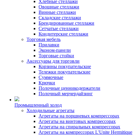
Хлебные стеллажи
Овощные стеллажи
Винные стеллажи
Складские стеллажи
Брендированные стеллажи
Сетчатые стеллажи
Кондитерские стеллажи
Торговая мебель
Прилавки
Эконом-панели
Торговые стойки
Аксессуары для торговли
Корзины покупательские
Тележки покупательские
Суммочные
Крючки
Полочные ценникодержатели
Полочный мерчердайзинг
Промышленный холод
Холодильные агрегаты
Агрегаты на поршневых компрессорах
Агрегаты на винтовых компрессорах
Агрегаты на спиральных компрессорах
Агрегаты на компрессорах L'Unite Hermitique