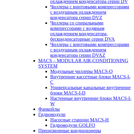
охлаждением конденсатора серии DV
Чиллеры с винтовыми компрессорами
с воздушным охлаждением
конденсатора серии DVZ
Чиллеры со спиральными
компрессорами с водяным
охлаждением конденсатора,
бесконденсаторные серии DVA
Чиллеры с винтовыми компрессорами
с воздушным охлаждением
конденсатора серии DVAZ
MACS – MODULAR AIR-CONDITIONING
SYSTEM
Модульные чиллеры MACS-O
Внутренние кассетные блоки MACS-I-
C
Универсальные канальные внутренние
блоки MACS-I-D
Настенные внутренние блоки MACS-I-
W
Фанкойлы
Гидромодули
Насосные станции MACS-H
Гидромодули GOLFO
Прецизионные кондиционеры