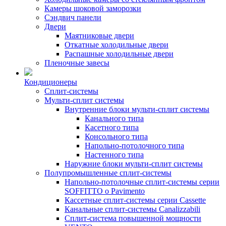
Камеры шоковой заморозки
Сэндвич панели
Двери
Маятниковые двери
Откатные холодильные двери
Распашные холодильные двери
Пленочные завесы
Кондиционеры
Сплит-системы
Мульти-сплит системы
Внутренние блоки мульти-сплит системы
Канального типа
Касетного типа
Консольного типа
Напольно-потолочного типа
Настенного типа
Наружние блоки мульти-сплит системы
Полупромышленные сплит-системы
Напольно-потолочные сплит-системы серии
SOFFITTO o Pavimento
Кассетные сплит-системы серии Cassette
Канальные сплит-системы Canalizzabili
Сплит-система повышенной мощности