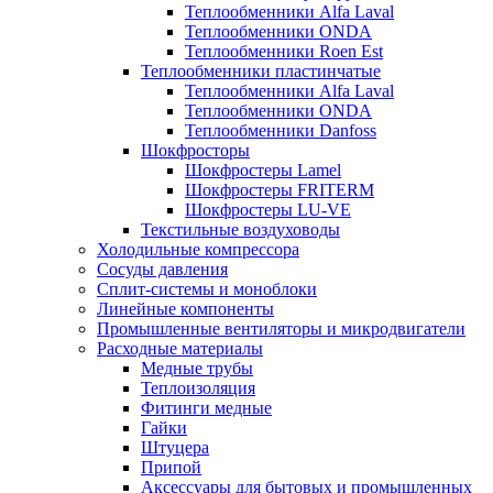
Теплообменники Alfa Laval
Теплообменники ONDA
Теплообменники Roen Est
Теплообменники пластинчатые
Теплообменники Alfa Laval
Теплообменники ONDA
Теплообменники Danfoss
Шокфросторы
Шокфростеры Lamel
Шокфростеры FRITERM
Шокфростеры LU-VE
Текстильные воздуховоды
Холодильные компрессора
Сосуды давления
Cплит-системы и моноблоки
Линейные компоненты
Промышленные вентиляторы и микродвигатели
Расходные материалы
Медные трубы
Теплоизоляция
Фитинги медные
Гайки
Штуцера
Припой
Аксессуары для бытовых и промышленных