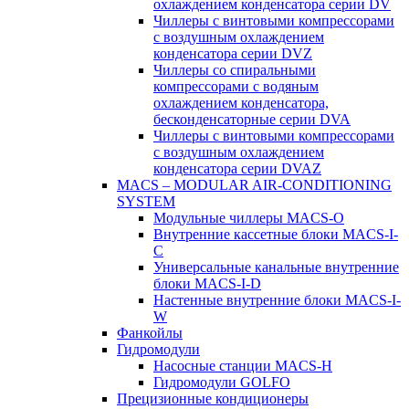
охлаждением конденсатора серии DV
Чиллеры с винтовыми компрессорами
с воздушным охлаждением
конденсатора серии DVZ
Чиллеры со спиральными
компрессорами с водяным
охлаждением конденсатора,
бесконденсаторные серии DVA
Чиллеры с винтовыми компрессорами
с воздушным охлаждением
конденсатора серии DVAZ
MACS – MODULAR AIR-CONDITIONING
SYSTEM
Модульные чиллеры MACS-O
Внутренние кассетные блоки MACS-I-
C
Универсальные канальные внутренние
блоки MACS-I-D
Настенные внутренние блоки MACS-I-
W
Фанкойлы
Гидромодули
Насосные станции MACS-H
Гидромодули GOLFO
Прецизионные кондиционеры