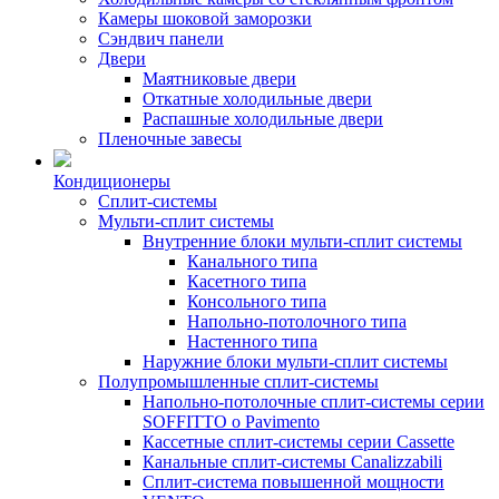
Камеры шоковой заморозки
Сэндвич панели
Двери
Маятниковые двери
Откатные холодильные двери
Распашные холодильные двери
Пленочные завесы
Кондиционеры
Сплит-системы
Мульти-сплит системы
Внутренние блоки мульти-сплит системы
Канального типа
Касетного типа
Консольного типа
Напольно-потолочного типа
Настенного типа
Наружние блоки мульти-сплит системы
Полупромышленные сплит-системы
Напольно-потолочные сплит-системы серии
SOFFITTO o Pavimento
Кассетные сплит-системы серии Cassette
Канальные сплит-системы Canalizzabili
Сплит-система повышенной мощности