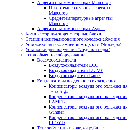
Агрегаты на компрессорах Maneurop
Низкотемпературные агрегаты
Maneurop
Среднетемпературные агрегаты
Maneurop
Агрегаты на компрессорах Aspera
Компрессорно-конденсаторные блоки
Станции централизованного холодоснабжения
Установки для охлаждения жидкости (Чиллеры)
Установки для получения "Ледяной воды"
Теплообменное оборудование
Воздухоохладители
Воздухоохладители EСО
Воздухоохладители LU-VE
Воздухоохладители Lamel
Конденсаторы воздушного охлаждения
Конденсаторы воздушного охлаждения
TerraFrigo
Конденсаторы воздушного охлаждения
LAMEL
Конденсаторы воздушного охлаждения
Guntner
Конденсаторы воздушного охлаждения
LLOYD
Теплообменники кожухотрубные