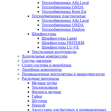
Теплообменники Alfa Laval
Теплообменники ONDA
Теплообменники Roen Est
Теплообменники пластинчатые
Теплообменники Alfa Laval
Теплообменники ONDA
Теплообменники Danfoss
Шокфросторы
Шокфростеры Lamel
Шокфростеры FRITERM
Шокфростеры LU-VE
Текстильные воздуховоды
Холодильные компрессора
Сосуды давления
Cплит-системы и моноблоки
Линейные компоненты
Промышленные вентиляторы и микродвигатели
Расходные материалы
Медные трубы
Теплоизоляция
Фитинги медные
Гайки
Штуцера
Припой
Аксессуары для бытовых и промышленных