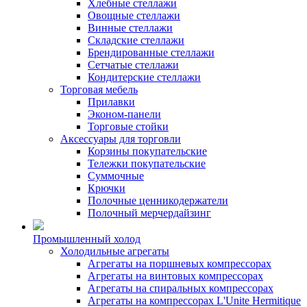
Хлебные стеллажи
Овощные стеллажи
Винные стеллажи
Складские стеллажи
Брендированные стеллажи
Сетчатые стеллажи
Кондитерские стеллажи
Торговая мебель
Прилавки
Эконом-панели
Торговые стойки
Аксессуары для торговли
Корзины покупательские
Тележки покупательские
Суммочные
Крючки
Полочные ценникодержатели
Полочный мерчердайзинг
Промышленный холод
Холодильные агрегаты
Агрегаты на поршневых компрессорах
Агрегаты на винтовых компрессорах
Агрегаты на спиральных компрессорах
Агрегаты на компрессорах L'Unite Hermitique