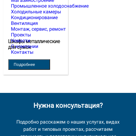
Магазиностроение
Промышленное холодоснабжение
Холодильные камеры
Кондиционирование
Вентиляция
Монтаж, сервис, ремонт
Проекты
Новости
Шкафы металлические
О компании
для сумок
Контакты
Подробнее
Нужна консультация?
Подробно расскажем о наших услугах, видах
работ и типовых проектах, рассчитаем