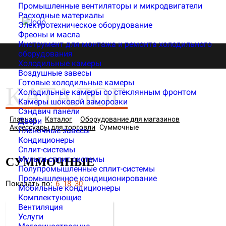
Промышленные вентиляторы и микродвигатели
Расходные материалы
8(4832) 31-00-13
Электротехническое оборудование
8-915-800-13-33
Фреоны и масла
Инструмент для монтажа и ремонта холодильного
оборудования
Холодильные камеры
Воздушные завесы
Готовые холодильные камеры
КАТАЛОГ
Холодильные камеры со стеклянным фронтом
Камеры шоковой заморозки
Сэндвич панели
Главная
Каталог
Оборудование для магазинов
Двери
Аксессуары для торговли
Суммочные
Пленочные завесы
Кондиционеры
Сплит-системы
Мульти-сплит системы
СУММОЧНЫЕ
Полупромышленные сплит-системы
Промышленное кондиционирование
Показать по:
6
18
30
Мобильные кондиционеры
Комплектующие
Вентиляция
Услуги