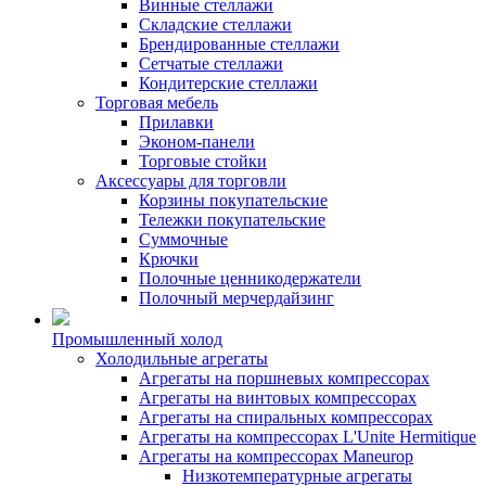
Винные стеллажи
Складские стеллажи
Брендированные стеллажи
Сетчатые стеллажи
Кондитерские стеллажи
Торговая мебель
Прилавки
Эконом-панели
Торговые стойки
Аксессуары для торговли
Корзины покупательские
Тележки покупательские
Суммочные
Крючки
Полочные ценникодержатели
Полочный мерчердайзинг
Промышленный холод
Холодильные агрегаты
Агрегаты на поршневых компрессорах
Агрегаты на винтовых компрессорах
Агрегаты на спиральных компрессорах
Агрегаты на компрессорах L'Unite Hermitique
Агрегаты на компрессорах Maneurop
Низкотемпературные агрегаты