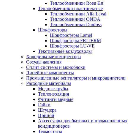
Теплообменники Roen Est
Теплообменники пластинчатые
Теплообменники Alfa Laval
Теплообменники ONDA
Теплообменники Danfoss
Шокфросторы
Шокфростеры Lamel
Шокфростеры FRITERM
Шокфростеры LU-VE
Текстильные воздуховоды
Холодильные компрессора
Сосуды давления
Cплит-системы и моноблоки
Линейные компоненты
Промышленные вентиляторы и микродвигатели
Расходные материалы
Медные трубы
Теплоизоляция
Фитинги медные
Гайки
Штуцера
Припой
Аксессуары для бытовых и промышленных
кондиционеров
Термостаты