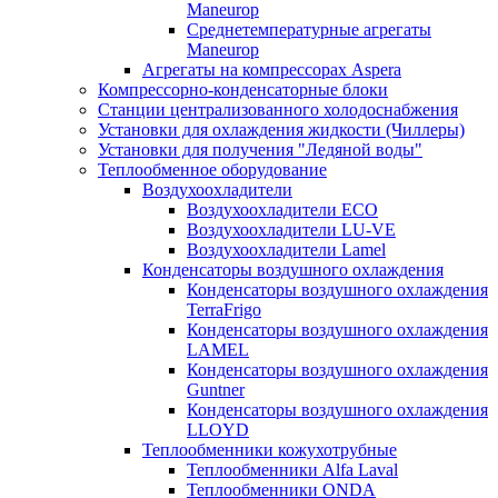
Maneurop
Среднетемпературные агрегаты
Maneurop
Агрегаты на компрессорах Aspera
Компрессорно-конденсаторные блоки
Станции централизованного холодоснабжения
Установки для охлаждения жидкости (Чиллеры)
Установки для получения "Ледяной воды"
Теплообменное оборудование
Воздухоохладители
Воздухоохладители EСО
Воздухоохладители LU-VE
Воздухоохладители Lamel
Конденсаторы воздушного охлаждения
Конденсаторы воздушного охлаждения
TerraFrigo
Конденсаторы воздушного охлаждения
LAMEL
Конденсаторы воздушного охлаждения
Guntner
Конденсаторы воздушного охлаждения
LLOYD
Теплообменники кожухотрубные
Теплообменники Alfa Laval
Теплообменники ONDA