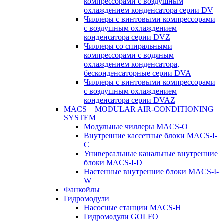
компрессорами с воздушным
охлаждением конденсатора серии DV
Чиллеры с винтовыми компрессорами
с воздушным охлаждением
конденсатора серии DVZ
Чиллеры со спиральными
компрессорами с водяным
охлаждением конденсатора,
бесконденсаторные серии DVA
Чиллеры с винтовыми компрессорами
с воздушным охлаждением
конденсатора серии DVAZ
MACS – MODULAR AIR-CONDITIONING
SYSTEM
Модульные чиллеры MACS-O
Внутренние кассетные блоки MACS-I-
C
Универсальные канальные внутренние
блоки MACS-I-D
Настенные внутренние блоки MACS-I-
W
Фанкойлы
Гидромодули
Насосные станции MACS-H
Гидромодули GOLFO