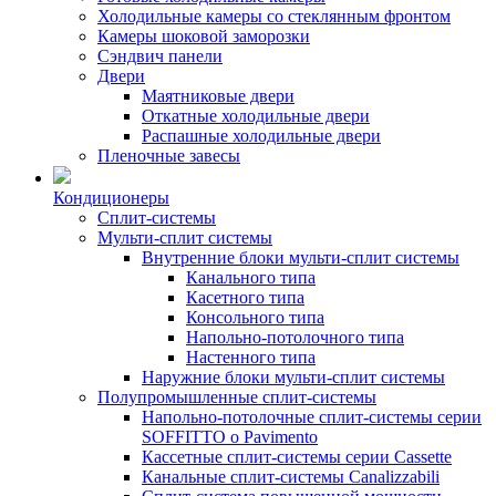
Холодильные камеры со стеклянным фронтом
Камеры шоковой заморозки
Сэндвич панели
Двери
Маятниковые двери
Откатные холодильные двери
Распашные холодильные двери
Пленочные завесы
Кондиционеры
Сплит-системы
Мульти-сплит системы
Внутренние блоки мульти-сплит системы
Канального типа
Касетного типа
Консольного типа
Напольно-потолочного типа
Настенного типа
Наружние блоки мульти-сплит системы
Полупромышленные сплит-системы
Напольно-потолочные сплит-системы серии
SOFFITTO o Pavimento
Кассетные сплит-системы серии Cassette
Канальные сплит-системы Canalizzabili