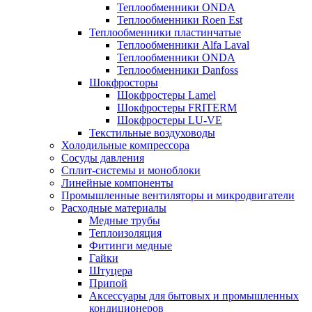
Теплообменники ONDA
Теплообменники Roen Est
Теплообменники пластинчатые
Теплообменники Alfa Laval
Теплообменники ONDA
Теплообменники Danfoss
Шокфросторы
Шокфростеры Lamel
Шокфростеры FRITERM
Шокфростеры LU-VE
Текстильные воздуховоды
Холодильные компрессора
Сосуды давления
Cплит-системы и моноблоки
Линейные компоненты
Промышленные вентиляторы и микродвигатели
Расходные материалы
Медные трубы
Теплоизоляция
Фитинги медные
Гайки
Штуцера
Припой
Аксессуары для бытовых и промышленных
кондиционеров