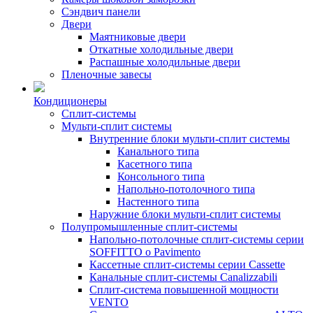
Сэндвич панели
Двери
Маятниковые двери
Откатные холодильные двери
Распашные холодильные двери
Пленочные завесы
Кондиционеры
Сплит-системы
Мульти-сплит системы
Внутренние блоки мульти-сплит системы
Канального типа
Касетного типа
Консольного типа
Напольно-потолочного типа
Настенного типа
Наружние блоки мульти-сплит системы
Полупромышленные сплит-системы
Напольно-потолочные сплит-системы серии
SOFFITTO o Pavimento
Кассетные сплит-системы серии Cassette
Канальные сплит-системы Canalizzabili
Сплит-система повышенной мощности
VENTO