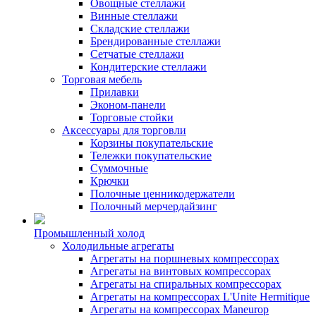
Овощные стеллажи
Винные стеллажи
Складские стеллажи
Брендированные стеллажи
Сетчатые стеллажи
Кондитерские стеллажи
Торговая мебель
Прилавки
Эконом-панели
Торговые стойки
Аксессуары для торговли
Корзины покупательские
Тележки покупательские
Суммочные
Крючки
Полочные ценникодержатели
Полочный мерчердайзинг
Промышленный холод
Холодильные агрегаты
Агрегаты на поршневых компрессорах
Агрегаты на винтовых компрессорах
Агрегаты на спиральных компрессорах
Агрегаты на компрессорах L'Unite Hermitique
Агрегаты на компрессорах Maneurop