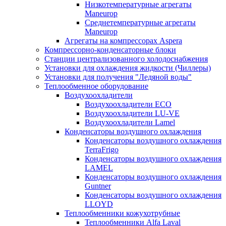
Низкотемпературные агрегаты
Maneurop
Среднетемпературные агрегаты
Maneurop
Агрегаты на компрессорах Aspera
Компрессорно-конденсаторные блоки
Станции централизованного холодоснабжения
Установки для охлаждения жидкости (Чиллеры)
Установки для получения "Ледяной воды"
Теплообменное оборудование
Воздухоохладители
Воздухоохладители EСО
Воздухоохладители LU-VE
Воздухоохладители Lamel
Конденсаторы воздушного охлаждения
Конденсаторы воздушного охлаждения
TerraFrigo
Конденсаторы воздушного охлаждения
LAMEL
Конденсаторы воздушного охлаждения
Guntner
Конденсаторы воздушного охлаждения
LLOYD
Теплообменники кожухотрубные
Теплообменники Alfa Laval