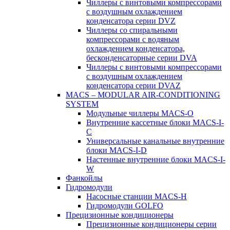
Чиллеры с винтовыми компрессорами
с воздушным охлаждением
конденсатора серии DVZ
Чиллеры со спиральными
компрессорами с водяным
охлаждением конденсатора,
бесконденсаторные серии DVA
Чиллеры с винтовыми компрессорами
с воздушным охлаждением
конденсатора серии DVAZ
MACS – MODULAR AIR-CONDITIONING
SYSTEM
Модульные чиллеры MACS-O
Внутренние кассетные блоки MACS-I-
C
Универсальные канальные внутренние
блоки MACS-I-D
Настенные внутренние блоки MACS-I-
W
Фанкойлы
Гидромодули
Насосные станции MACS-H
Гидромодули GOLFO
Прецизионные кондиционеры
Прецизионные кондиционеры серии