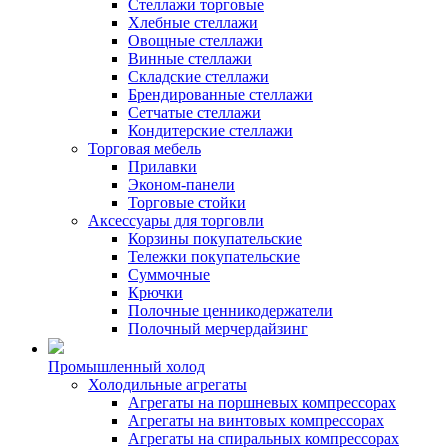
Стеллажи торговые
Хлебные стеллажи
Овощные стеллажи
Винные стеллажи
Складские стеллажи
Брендированные стеллажи
Сетчатые стеллажи
Кондитерские стеллажи
Торговая мебель
Прилавки
Эконом-панели
Торговые стойки
Аксессуары для торговли
Корзины покупательские
Тележки покупательские
Суммочные
Крючки
Полочные ценникодержатели
Полочный мерчердайзинг
Промышленный холод
Холодильные агрегаты
Агрегаты на поршневых компрессорах
Агрегаты на винтовых компрессорах
Агрегаты на спиральных компрессорах