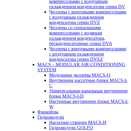
компрессорами с воздушным
охлаждением конденсатора серии DV
Чиллеры с винтовыми компрессорами
с воздушным охлаждением
конденсатора серии DVZ
Чиллеры со спиральными
компрессорами с водяным
охлаждением конденсатора,
бесконденсаторные серии DVA
Чиллеры с винтовыми компрессорами
с воздушным охлаждением
конденсатора серии DVAZ
MACS – MODULAR AIR-CONDITIONING
SYSTEM
Модульные чиллеры MACS-O
Внутренние кассетные блоки MACS-I-
C
Универсальные канальные внутренние
блоки MACS-I-D
Настенные внутренние блоки MACS-I-
W
Фанкойлы
Гидромодули
Насосные станции MACS-H
Гидромодули GOLFO