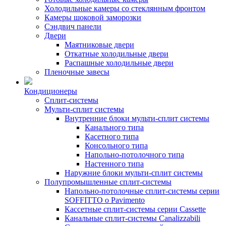
Холодильные камеры со стеклянным фронтом
Камеры шоковой заморозки
Сэндвич панели
Двери
Маятниковые двери
Откатные холодильные двери
Распашные холодильные двери
Пленочные завесы
Кондиционеры
Сплит-системы
Мульти-сплит системы
Внутренние блоки мульти-сплит системы
Канального типа
Касетного типа
Консольного типа
Напольно-потолочного типа
Настенного типа
Наружние блоки мульти-сплит системы
Полупромышленные сплит-системы
Напольно-потолочные сплит-системы серии
SOFFITTO o Pavimento
Кассетные сплит-системы серии Cassette
Канальные сплит-системы Canalizzabili