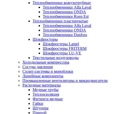
Теплообменники кожухотрубные
Теплообменники Alfa Laval
Теплообменники ONDA
Теплообменники Roen Est
Теплообменники пластинчатые
Теплообменники Alfa Laval
Теплообменники ONDA
Теплообменники Danfoss
Шокфросторы
Шокфростеры Lamel
Шокфростеры FRITERM
Шокфростеры LU-VE
Текстильные воздуховоды
Холодильные компрессора
Сосуды давления
Cплит-системы и моноблоки
Линейные компоненты
Промышленные вентиляторы и микродвигатели
Расходные материалы
Медные трубы
Теплоизоляция
Фитинги медные
Гайки
Штуцера
Припой