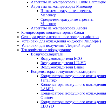
Агрегаты на компрессорах L'Unite Hermitique
Агрегаты на компрессорах Maneurop
Низкотемпературные агрегаты
Maneurop
Среднетемпературные агрегаты
Maneurop
Агрегаты на компрессорах Aspera
Компрессорно-конденсаторные блоки
Станции централизованного холодоснабжения
Установки для охлаждения жидкости (Чиллеры)
Установки для получения "Ледяной воды"
Теплообменное оборудование
Воздухоохладители
Воздухоохладители EСО
Воздухоохладители LU-VE
Воздухоохладители Lamel
Конденсаторы воздушного охлаждения
Конденсаторы воздушного охлаждения
TerraFrigo
Конденсаторы воздушного охлаждения
LAMEL
Конденсаторы воздушного охлаждения
Guntner
Конденсаторы воздушного охлаждения
LLOYD