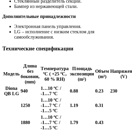
Стеклянный разделитель секций.
Бампер из нержавеющей стали.
Дополнительные принадлежности
Электронная панель управления.
LG – исполнение с низким стеклом для
самообслуживания.
Технические спецификации
Длина
Tемпература
Площадь
без
Объем
Hапряжен
Mодель
ºC ( +25 ºC,
экспозиции
боковин,
(m³)
(V)
60 % RH)
(m²)
(mm)
Diona
1…10 ºC /
940
0.88
0.23
230
QB LG
-1…7 ºC
1…10 ºC /
1250
-1…7 ºC /
1.19
0.31
-1…5 ºC
1…10 ºC /
1880
-1…7 ºC /
1.79
0.43
-1…5 ºC