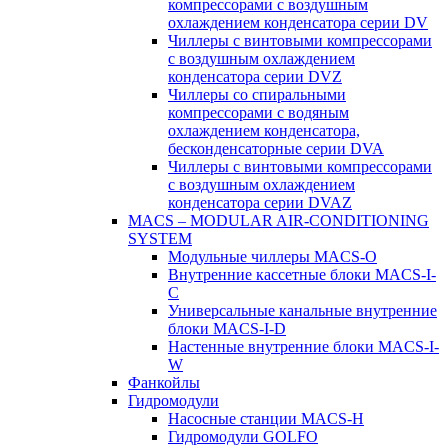
компрессорами с воздушным
охлаждением конденсатора серии DV
Чиллеры с винтовыми компрессорами
с воздушным охлаждением
конденсатора серии DVZ
Чиллеры со спиральными
компрессорами с водяным
охлаждением конденсатора,
бесконденсаторные серии DVA
Чиллеры с винтовыми компрессорами
с воздушным охлаждением
конденсатора серии DVAZ
MACS – MODULAR AIR-CONDITIONING
SYSTEM
Модульные чиллеры MACS-O
Внутренние кассетные блоки MACS-I-
C
Универсальные канальные внутренние
блоки MACS-I-D
Настенные внутренние блоки MACS-I-
W
Фанкойлы
Гидромодули
Насосные станции MACS-H
Гидромодули GOLFO