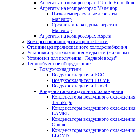
Агрегаты на компрессорах L'Unite Hermitique
Агрегаты на компрессорах Maneurop
Низкотемпературные агрегаты
Maneurop
Среднетемпературные агрегаты
Maneurop
Агрегаты на компрессорах Aspera
Компрессорно-конденсаторные блоки
Станции централизованного холодоснабжения
Установки для охлаждения жидкости (Чиллеры)
Установки для получения "Ледяной воды"
Теплообменное оборудование
Воздухоохладители
Воздухоохладители EСО
Воздухоохладители LU-VE
Воздухоохладители Lamel
Конденсаторы воздушного охлаждения
Конденсаторы воздушного охлаждения
TerraFrigo
Конденсаторы воздушного охлаждения
LAMEL
Конденсаторы воздушного охлаждения
Guntner
Конденсаторы воздушного охлаждения
LLOYD