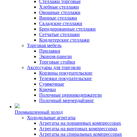
Стеллажи торговые
Хлебные стеллажи
Овощные стеллажи
Винные стеллажи
Складские стеллажи
Брендированные стеллажи
Сетчатые стеллажи
Кондитерские стеллажи
Торговая мебель
Прилавки
Эконом-панели
Торговые стойки
Аксессуары для торговли
Корзины покупательские
Тележки покупательские
Суммочные
Крючки
Полочные ценникодержатели
Полочный мерчердайзинг
Промышленный холод
Холодильные агрегаты
Агрегаты на поршневых компрессорах
Агрегаты на винтовых компрессорах
Агрегаты на спиральных компрессорах