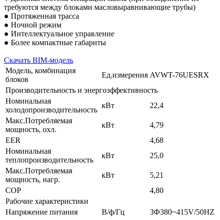
требуются между блоками масловыравнивающие трубы)
● Протяженная трасса
● Ночной режим
● Интеллектуальное управление
● Более компактные габариты
Скачать BIM-модель
Модель, комбинация
Ед.измерения
AVWT-76UESRX
блоков
Производительность и энергоэффективность
Номинальная
кВт
22,4
холодопроизводительность
Макс.Потребляемая
кВт
4,79
мощность, охл.
EER
4,68
Номинальная
кВт
25,0
теплопроизводительность
Макс.Потребляемая
кВт
5,21
мощность, нагр.
COP
4,80
Рабочие характеристики
Напряжение питания
В/ф/Гц
3Ф380~415V/50HZ