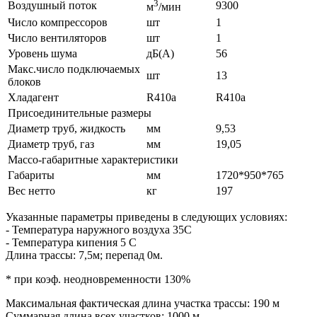
3
Воздушный поток
9300
м
/мин
Число компрессоров
шт
1
Число вентиляторов
шт
1
Уровень шума
дБ(А)
56
Макс.число подключаемых
шт
13
блоков
Хладагент
R410a
R410a
Присоединительные размеры
Диаметр труб, жидкость
мм
9,53
Диаметр труб, газ
мм
19,05
Массо-габаритные характеристики
Габариты
мм
1720*950*765
Вес нетто
кг
197
Указанные параметры приведены в следующих условиях:
- Температура наружного воздуха 35С
- Температура кипения 5 С
Длина трассы: 7,5м; перепад 0м.
* при коэф. неодновременности 130%
Максимальная фактическая длина участка трассы: 190 м
Суммарная длина всех участков: 1000 м