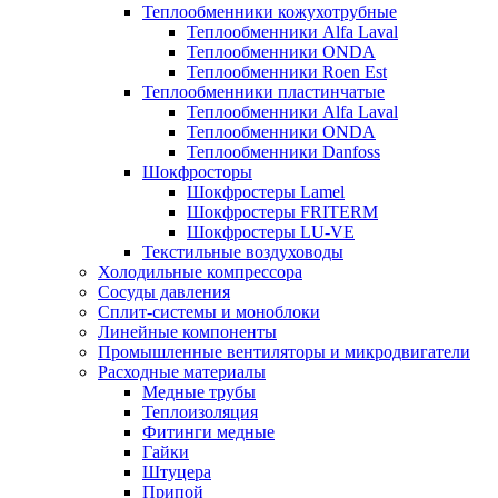
Теплообменники кожухотрубные
Теплообменники Alfa Laval
Теплообменники ONDA
Теплообменники Roen Est
Теплообменники пластинчатые
Теплообменники Alfa Laval
Теплообменники ONDA
Теплообменники Danfoss
Шокфросторы
Шокфростеры Lamel
Шокфростеры FRITERM
Шокфростеры LU-VE
Текстильные воздуховоды
Холодильные компрессора
Сосуды давления
Cплит-системы и моноблоки
Линейные компоненты
Промышленные вентиляторы и микродвигатели
Расходные материалы
Медные трубы
Теплоизоляция
Фитинги медные
Гайки
Штуцера
Припой