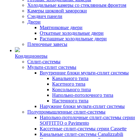
Холодильные камеры со стеклянным фронтом
Камеры шоковой заморозки
Сэндвич панели
Двери
Маятниковые двери
Откатные холодильные двери
Распашные холодильные двери
Пленочные завесы
Кондиционеры
Сплит-системы
Мульти-сплит системы
Внутренние блоки мульти-сплит системы
Канального типа
Касетного типа
Консольного типа
Напольно-потолочного типа
Настенного типа
Наружние блоки мульти-сплит системы
Полупромышленные сплит-системы
Напольно-потолочные сплит-системы серии
SOFFITTO o Pavimento
Кассетные сплит-системы серии Cassette
Канальные сплит-системы Canalizzabili