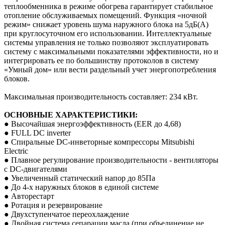
теплообменника в режиме обогрева гарантирует стабильное
отопление обслуживаемых помещений. Функция «ночной
режим» снижает уровень шума наружного блока на 5дБ(А)
при круглосуточном его использовании. Интеллектуальные
системы управления не только позволяют эксплуатировать
систему с максимальными показателями эффективности, но и
интегрировать ее по большинству протоколов в систему
«Умный дом» или вести раздельный учет энергопотребления
блоков.
Максимальная производительность составляет: 234 кВт.
ОСНОВНЫЕ ХАРАКТЕРИСТИКИ:
● Высочайшая энергоэффективность (EER до 4,68)
● FULL DC inverter
● Спиральные DC-инветорные компрессоры Mitsubishi
Electric
● Плавное регулирование производительности - вентиляторы
с DC-двигателями
● Увеличенный статический напор до 85Па
● До 4-x наружных блоков в единой системе
● Авторестарт
● Ротация и резервирование
● Двухступенчатое переохлаждение
● Двойная система сепарации масла (при объединение не