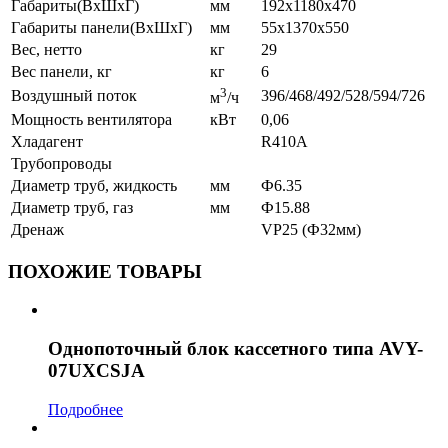
Габариты(ВxШxГ)
мм
192x1180x470
Габариты панели(ВxШxГ)
мм
55x1370x550
Вес, нетто
кг
29
Вес панели, кг
кг
6
3
Воздушный поток
396/468/492/528/594/726
м
/ч
Мощность вентилятора
кВт
0,06
Хладагент
R410A
Трубопроводы
Диаметр труб, жидкость
мм
Ф6.35
Диаметр труб, газ
мм
Ф15.88
Дренаж
VP25 (Ф32мм)
ПОХОЖИЕ ТОВАРЫ
Однопоточный блок кассетного типа AVY-
07UXCSJA
Подробнее