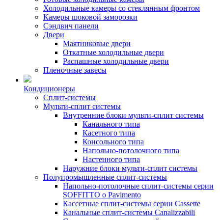
Холодильные камеры со стеклянным фронтом
Камеры шоковой заморозки
Сэндвич панели
Двери
Маятниковые двери
Откатные холодильные двери
Распашные холодильные двери
Пленочные завесы
Кондиционеры
Сплит-системы
Мульти-сплит системы
Внутренние блоки мульти-сплит системы
Канального типа
Касетного типа
Консольного типа
Напольно-потолочного типа
Настенного типа
Наружние блоки мульти-сплит системы
Полупромышленные сплит-системы
Напольно-потолочные сплит-системы серии
SOFFITTO o Pavimento
Кассетные сплит-системы серии Cassette
Канальные сплит-системы Canalizzabili