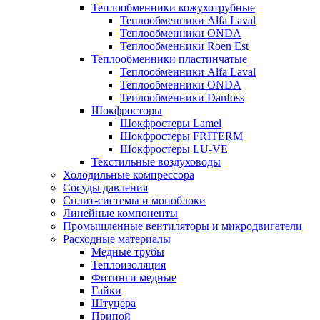
Теплообменники кожухотрубные
Теплообменники Alfa Laval
Теплообменники ONDA
Теплообменники Roen Est
Теплообменники пластинчатые
Теплообменники Alfa Laval
Теплообменники ONDA
Теплообменники Danfoss
Шокфросторы
Шокфростеры Lamel
Шокфростеры FRITERM
Шокфростеры LU-VE
Текстильные воздуховоды
Холодильные компрессора
Сосуды давления
Cплит-системы и моноблоки
Линейные компоненты
Промышленные вентиляторы и микродвигатели
Расходные материалы
Медные трубы
Теплоизоляция
Фитинги медные
Гайки
Штуцера
Припой