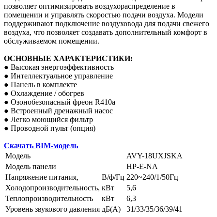
позволяет оптимизировать воздухораспределение в
помещении и управлять скоростью подачи воздуха. Модели
поддерживают подключение воздуховода для подачи свежего
воздуха, что позволяет создавать дополнительный комфорт в
обслуживаемом помещении.
ОСНОВНЫЕ ХАРАКТЕРИСТИКИ:
● Высокая энергоэффективность
● Интеллектуальное управление
● Панель в комплекте
● Охлаждение / обогрев
● Озонобезопасный фреон R410a
● Встроенный дренажный насос
● Легко моющийся фильтр
● Проводной пульт (опция)
Скачать BIM-модель
Модель
AVY-18UXJSKA
Модель панели
HP-E-NA
Напряжение питания,
В/ф/Гц
220~240/1/50Гц
Холодопроизводительность,
кВт
5,6
Теплопроизводительность
кВт
6,3
Уровень звукового давления
дБ(А)
31/33/35/36/39/41