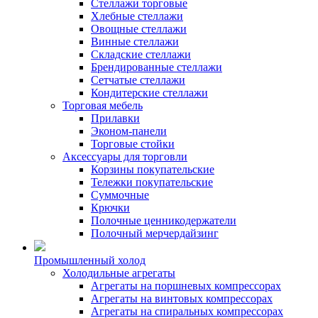
Стеллажи торговые
Хлебные стеллажи
Овощные стеллажи
Винные стеллажи
Складские стеллажи
Брендированные стеллажи
Сетчатые стеллажи
Кондитерские стеллажи
Торговая мебель
Прилавки
Эконом-панели
Торговые стойки
Аксессуары для торговли
Корзины покупательские
Тележки покупательские
Суммочные
Крючки
Полочные ценникодержатели
Полочный мерчердайзинг
Промышленный холод
Холодильные агрегаты
Агрегаты на поршневых компрессорах
Агрегаты на винтовых компрессорах
Агрегаты на спиральных компрессорах