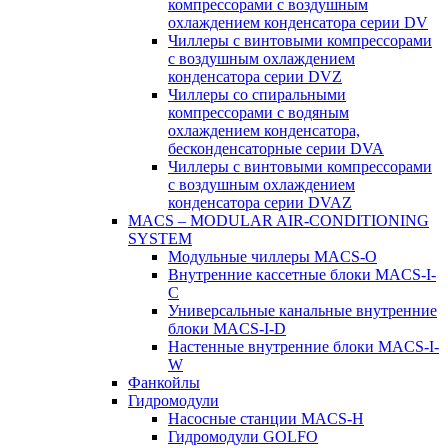
компрессорами с воздушным
охлаждением конденсатора серии DV
Чиллеры с винтовыми компрессорами
с воздушным охлаждением
конденсатора серии DVZ
Чиллеры со спиральными
компрессорами с водяным
охлаждением конденсатора,
бесконденсаторные серии DVA
Чиллеры с винтовыми компрессорами
с воздушным охлаждением
конденсатора серии DVAZ
MACS – MODULAR AIR-CONDITIONING
SYSTEM
Модульные чиллеры MACS-O
Внутренние кассетные блоки MACS-I-
C
Универсальные канальные внутренние
блоки MACS-I-D
Настенные внутренние блоки MACS-I-
W
Фанкойлы
Гидромодули
Насосные станции MACS-H
Гидромодули GOLFO