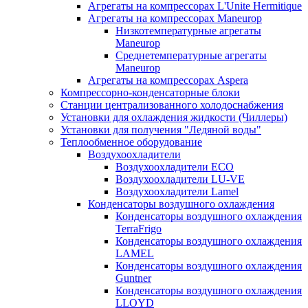
Агрегаты на компрессорах L'Unite Hermitique
Агрегаты на компрессорах Maneurop
Низкотемпературные агрегаты
Maneurop
Среднетемпературные агрегаты
Maneurop
Агрегаты на компрессорах Aspera
Компрессорно-конденсаторные блоки
Станции централизованного холодоснабжения
Установки для охлаждения жидкости (Чиллеры)
Установки для получения "Ледяной воды"
Теплообменное оборудование
Воздухоохладители
Воздухоохладители EСО
Воздухоохладители LU-VE
Воздухоохладители Lamel
Конденсаторы воздушного охлаждения
Конденсаторы воздушного охлаждения
TerraFrigo
Конденсаторы воздушного охлаждения
LAMEL
Конденсаторы воздушного охлаждения
Guntner
Конденсаторы воздушного охлаждения
LLOYD