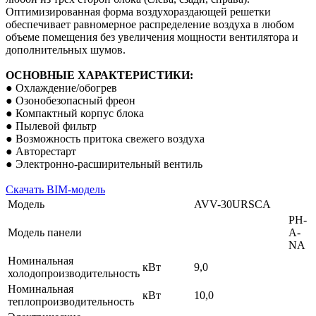
Оптимизированная форма воздухораздающей решетки
обеспечивает равномерное распределение воздуха в любом
объеме помещения без увеличения мощности вентилятора и
дополнительных шумов.
ОСНОВНЫЕ ХАРАКТЕРИСТИКИ:
● Охлаждение/обогрев
● Озонобезопасный фреон
● Компактный корпус блока
● Пылевой фильтр
● Возможность притока свежего воздуха
● Авторестарт
● Электронно-расширительный вентиль
Скачать BIM-модель
Модель
AVV-30URSCA
PH-
Модель панели
A-
NA
Номинальная
кВт
9,0
холодопроизводительность
Номинальная
кВт
10,0
теплопроизводительность