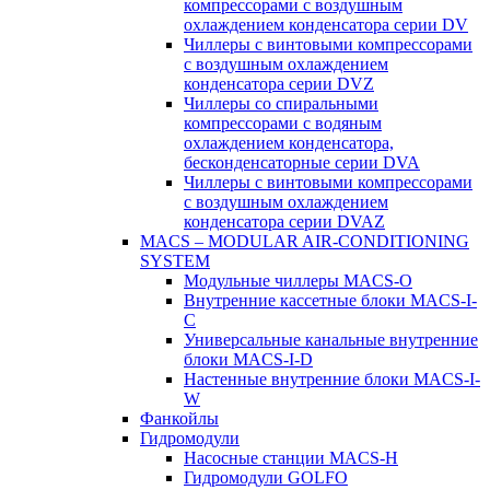
компрессорами с воздушным
охлаждением конденсатора серии DV
Чиллеры с винтовыми компрессорами
с воздушным охлаждением
конденсатора серии DVZ
Чиллеры со спиральными
компрессорами с водяным
охлаждением конденсатора,
бесконденсаторные серии DVA
Чиллеры с винтовыми компрессорами
с воздушным охлаждением
конденсатора серии DVAZ
MACS – MODULAR AIR-CONDITIONING
SYSTEM
Модульные чиллеры MACS-O
Внутренние кассетные блоки MACS-I-
C
Универсальные канальные внутренние
блоки MACS-I-D
Настенные внутренние блоки MACS-I-
W
Фанкойлы
Гидромодули
Насосные станции MACS-H
Гидромодули GOLFO