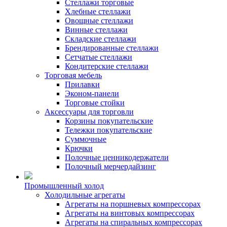
Стеллажи торговые
Хлебные стеллажи
Овощные стеллажи
Винные стеллажи
Складские стеллажи
Брендированные стеллажи
Сетчатые стеллажи
Кондитерские стеллажи
Торговая мебель
Прилавки
Эконом-панели
Торговые стойки
Аксессуары для торговли
Корзины покупательские
Тележки покупательские
Суммочные
Крючки
Полочные ценникодержатели
Полочный мерчердайзинг
Промышленный холод
Холодильные агрегаты
Агрегаты на поршневых компрессорах
Агрегаты на винтовых компрессорах
Агрегаты на спиральных компрессорах