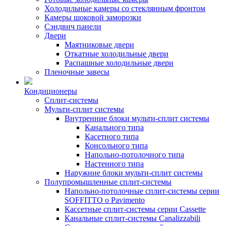
Холодильные камеры со стеклянным фронтом
Камеры шоковой заморозки
Сэндвич панели
Двери
Маятниковые двери
Откатные холодильные двери
Распашные холодильные двери
Пленочные завесы
Кондиционеры
Сплит-системы
Мульти-сплит системы
Внутренние блоки мульти-сплит системы
Канального типа
Касетного типа
Консольного типа
Напольно-потолочного типа
Настенного типа
Наружние блоки мульти-сплит системы
Полупромышленные сплит-системы
Напольно-потолочные сплит-системы серии
SOFFITTO o Pavimento
Кассетные сплит-системы серии Cassette
Канальные сплит-системы Canalizzabili