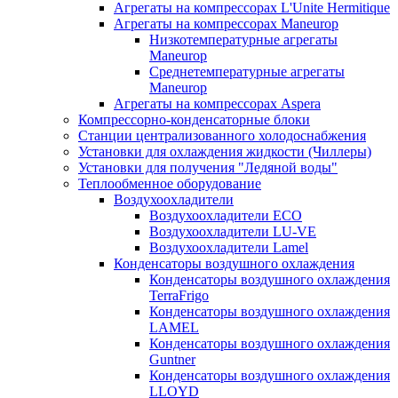
Агрегаты на компрессорах L'Unite Hermitique
Агрегаты на компрессорах Maneurop
Низкотемпературные агрегаты
Maneurop
Среднетемпературные агрегаты
Maneurop
Агрегаты на компрессорах Aspera
Компрессорно-конденсаторные блоки
Станции централизованного холодоснабжения
Установки для охлаждения жидкости (Чиллеры)
Установки для получения "Ледяной воды"
Теплообменное оборудование
Воздухоохладители
Воздухоохладители EСО
Воздухоохладители LU-VE
Воздухоохладители Lamel
Конденсаторы воздушного охлаждения
Конденсаторы воздушного охлаждения
TerraFrigo
Конденсаторы воздушного охлаждения
LAMEL
Конденсаторы воздушного охлаждения
Guntner
Конденсаторы воздушного охлаждения
LLOYD