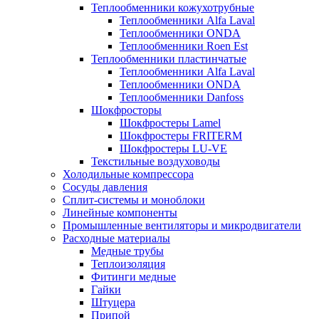
Теплообменники кожухотрубные
Теплообменники Alfa Laval
Теплообменники ONDA
Теплообменники Roen Est
Теплообменники пластинчатые
Теплообменники Alfa Laval
Теплообменники ONDA
Теплообменники Danfoss
Шокфросторы
Шокфростеры Lamel
Шокфростеры FRITERM
Шокфростеры LU-VE
Текстильные воздуховоды
Холодильные компрессора
Сосуды давления
Cплит-системы и моноблоки
Линейные компоненты
Промышленные вентиляторы и микродвигатели
Расходные материалы
Медные трубы
Теплоизоляция
Фитинги медные
Гайки
Штуцера
Припой