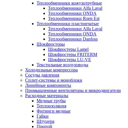
Теплообменники кожухотрубные
Теплообменники Alfa Laval
Теплообменники ONDA
Теплообменники Roen Est
Теплообменники пластинчатые
Теплообменники Alfa Laval
Теплообменники ONDA
Теплообменники Danfoss
Шокфросторы
Шокфростеры Lamel
Шокфростеры FRITERM
Шокфростеры LU-VE
Текстильные воздуховоды
Холодильные компрессора
Сосуды давления
Cплит-системы и моноблоки
Линейные компоненты
Промышленные вентиляторы и микродвигатели
Расходные материалы
Медные трубы
Теплоизоляция
Фитинги медные
Гайки
Штуцера
Припой