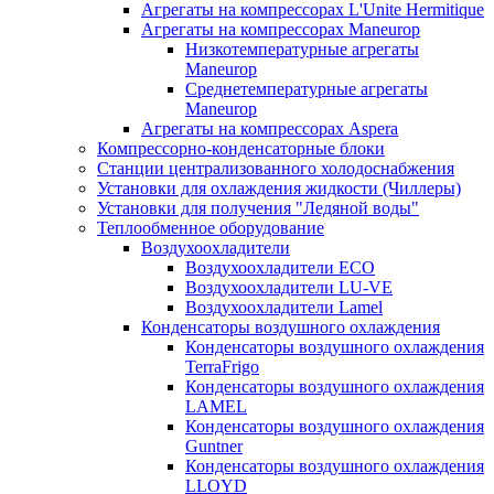
Агрегаты на компрессорах L'Unite Hermitique
Агрегаты на компрессорах Maneurop
Низкотемпературные агрегаты
Maneurop
Среднетемпературные агрегаты
Maneurop
Агрегаты на компрессорах Aspera
Компрессорно-конденсаторные блоки
Станции централизованного холодоснабжения
Установки для охлаждения жидкости (Чиллеры)
Установки для получения "Ледяной воды"
Теплообменное оборудование
Воздухоохладители
Воздухоохладители EСО
Воздухоохладители LU-VE
Воздухоохладители Lamel
Конденсаторы воздушного охлаждения
Конденсаторы воздушного охлаждения
TerraFrigo
Конденсаторы воздушного охлаждения
LAMEL
Конденсаторы воздушного охлаждения
Guntner
Конденсаторы воздушного охлаждения
LLOYD