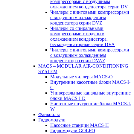
компрессорами с воздушным
охлаждением конденсатора серии DV
Чиллеры с винтовыми компрессорами
с воздушным охлаждением
конденсатора серии DVZ
Чиллеры со спиральными
компрессорами с водяным
охлаждением конденсатора,
бесконденсаторные серии DVA
Чиллеры с винтовыми компрессорами
с воздушным охлаждением
конденсатора серии DVAZ
MACS – MODULAR AIR-CONDITIONING
SYSTEM
Модульные чиллеры MACS-O
Внутренние кассетные блоки MACS-I-
C
Универсальные канальные внутренние
блоки MACS-I-D
Настенные внутренние блоки MACS-I-
W
Фанкойлы
Гидромодули
Насосные станции MACS-H
Гидромодули GOLFO