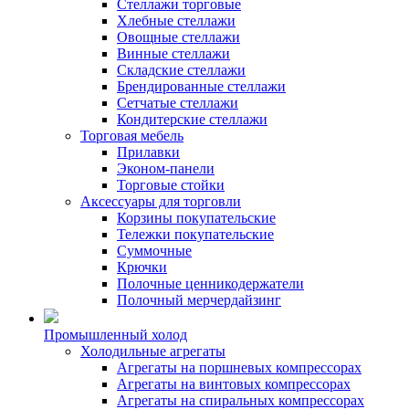
Стеллажи торговые
Хлебные стеллажи
Овощные стеллажи
Винные стеллажи
Складские стеллажи
Брендированные стеллажи
Сетчатые стеллажи
Кондитерские стеллажи
Торговая мебель
Прилавки
Эконом-панели
Торговые стойки
Аксессуары для торговли
Корзины покупательские
Тележки покупательские
Суммочные
Крючки
Полочные ценникодержатели
Полочный мерчердайзинг
Промышленный холод
Холодильные агрегаты
Агрегаты на поршневых компрессорах
Агрегаты на винтовых компрессорах
Агрегаты на спиральных компрессорах