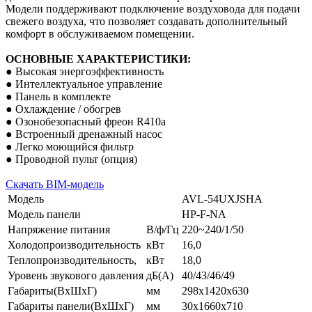
Модели поддерживают подключение воздуховода для подачи
свежего воздуха, что позволяет создавать дополнительный
комфорт в обслуживаемом помещении.
ОСНОВНЫЕ ХАРАКТЕРИСТИКИ:
● Высокая энергоэффективность
● Интеллектуальное управление
● Панель в комплекте
● Охлаждение / обогрев
● Озонобезопасный фреон R410a
● Встроенный дренажный насос
● Легко моющийся фильтр
● Проводной пульт (опция)
Скачать BIM-модель
Модель
AVL-54UXJSHA
Модель панели
HP-F-NA
Напряжение питания
В/ф/Гц
220~240/1/50
Холодопроизводительность
кВт
16,0
Теплопроизводительность,
кВт
18,0
Уровень звукового давления
дБ(А)
40/43/46/49
Габариты(ВxШxГ)
мм
298x1420x630
Габариты панели(ВxШxГ)
мм
30x1660x710