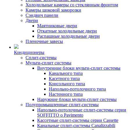
Холодильные камеры со стеклянным фронтом
Камеры шоковой заморозки
Сэндвич панели
Двери
Маятниковые двери
Откатные холодильные двери
Распашные холодильные двери
Пленочные завесы
Кондиционеры
Сплит-системы
Мульти-сплит системы
Внутренние блоки мульти-сплит системы
Канального типа
Касетного типа
Консольного типа
Напольно-потолочного типа
Настенного типа
Наружние блоки мульти-сплит системы
Полупромышленные сплит-системы
Напольно-потолочные сплит-системы серии
SOFFITTO o Pavimento
Кассетные сплит-системы серии Cassette
Канальные сплит-системы Canalizzabili