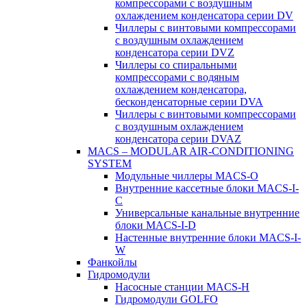
компрессорами с воздушным
охлаждением конденсатора серии DV
Чиллеры с винтовыми компрессорами
с воздушным охлаждением
конденсатора серии DVZ
Чиллеры со спиральными
компрессорами с водяным
охлаждением конденсатора,
бесконденсаторные серии DVA
Чиллеры с винтовыми компрессорами
с воздушным охлаждением
конденсатора серии DVAZ
MACS – MODULAR AIR-CONDITIONING
SYSTEM
Модульные чиллеры MACS-O
Внутренние кассетные блоки MACS-I-
C
Универсальные канальные внутренние
блоки MACS-I-D
Настенные внутренние блоки MACS-I-
W
Фанкойлы
Гидромодули
Насосные станции MACS-H
Гидромодули GOLFO