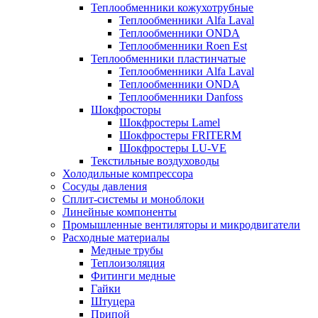
Теплообменники кожухотрубные
Теплообменники Alfa Laval
Теплообменники ONDA
Теплообменники Roen Est
Теплообменники пластинчатые
Теплообменники Alfa Laval
Теплообменники ONDA
Теплообменники Danfoss
Шокфросторы
Шокфростеры Lamel
Шокфростеры FRITERM
Шокфростеры LU-VE
Текстильные воздуховоды
Холодильные компрессора
Сосуды давления
Cплит-системы и моноблоки
Линейные компоненты
Промышленные вентиляторы и микродвигатели
Расходные материалы
Медные трубы
Теплоизоляция
Фитинги медные
Гайки
Штуцера
Припой