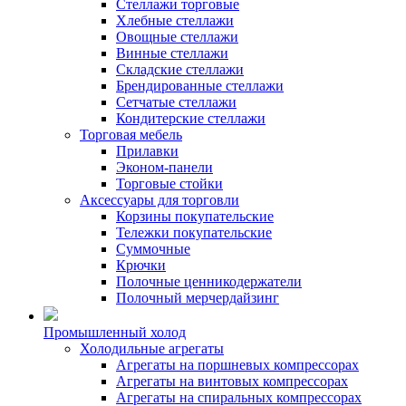
Стеллажи торговые
Хлебные стеллажи
Овощные стеллажи
Винные стеллажи
Складские стеллажи
Брендированные стеллажи
Сетчатые стеллажи
Кондитерские стеллажи
Торговая мебель
Прилавки
Эконом-панели
Торговые стойки
Аксессуары для торговли
Корзины покупательские
Тележки покупательские
Суммочные
Крючки
Полочные ценникодержатели
Полочный мерчердайзинг
Промышленный холод
Холодильные агрегаты
Агрегаты на поршневых компрессорах
Агрегаты на винтовых компрессорах
Агрегаты на спиральных компрессорах