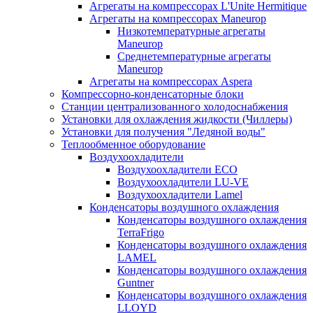
Агрегаты на компрессорах L'Unite Hermitique
Агрегаты на компрессорах Maneurop
Низкотемпературные агрегаты
Maneurop
Среднетемпературные агрегаты
Maneurop
Агрегаты на компрессорах Aspera
Компрессорно-конденсаторные блоки
Станции централизованного холодоснабжения
Установки для охлаждения жидкости (Чиллеры)
Установки для получения "Ледяной воды"
Теплообменное оборудование
Воздухоохладители
Воздухоохладители EСО
Воздухоохладители LU-VE
Воздухоохладители Lamel
Конденсаторы воздушного охлаждения
Конденсаторы воздушного охлаждения
TerraFrigo
Конденсаторы воздушного охлаждения
LAMEL
Конденсаторы воздушного охлаждения
Guntner
Конденсаторы воздушного охлаждения
LLOYD