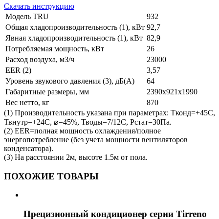
Скачать инструкцию
Модель TRU
932
Общая хладопроизводительность (1), кВт
92,7
Явная хладопроизводительность (1), кВт
82,9
Потребляемая мощность, кВт
26
Расход воздуха, м3/ч
23000
EER (2)
3,57
Уровень звукового давления (3), дБ(А)
64
Габаритные размеры, мм
2390х921х1990
Вес нетто, кг
870
(1) Производительность указана при параметрах: Тконд=+45С,
Твнутр=+24С, ⌀=45%, Тводы=7/12С, Рстат=30Па.
(2) EER=полная мощность охлаждения/полное
энергопотребление (без учета мощности вентиляторов
конденсатора).
(3) На расстоянии 2м, высоте 1.5м от пола.
ПОХОЖИЕ ТОВАРЫ
Прецизионный кондиционер серии Tirreno