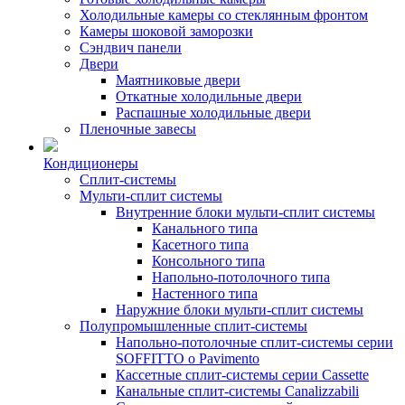
Холодильные камеры со стеклянным фронтом
Камеры шоковой заморозки
Сэндвич панели
Двери
Маятниковые двери
Откатные холодильные двери
Распашные холодильные двери
Пленочные завесы
Кондиционеры
Сплит-системы
Мульти-сплит системы
Внутренние блоки мульти-сплит системы
Канального типа
Касетного типа
Консольного типа
Напольно-потолочного типа
Настенного типа
Наружние блоки мульти-сплит системы
Полупромышленные сплит-системы
Напольно-потолочные сплит-системы серии
SOFFITTO o Pavimento
Кассетные сплит-системы серии Cassette
Канальные сплит-системы Canalizzabili