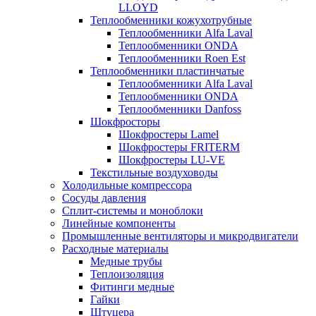
LLOYD
Теплообменники кожухотрубные
Теплообменники Alfa Laval
Теплообменники ONDA
Теплообменники Roen Est
Теплообменники пластинчатые
Теплообменники Alfa Laval
Теплообменники ONDA
Теплообменники Danfoss
Шокфросторы
Шокфростеры Lamel
Шокфростеры FRITERM
Шокфростеры LU-VE
Текстильные воздуховоды
Холодильные компрессора
Сосуды давления
Cплит-системы и моноблоки
Линейные компоненты
Промышленные вентиляторы и микродвигатели
Расходные материалы
Медные трубы
Теплоизоляция
Фитинги медные
Гайки
Штуцера