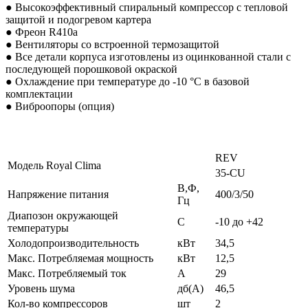
● Высокоэффективный спиральный компрессор с тепловой
защитой и подогревом картера
● Фреон R410a
● Вентиляторы со встроенной термозащитой
● Все детали корпуса изготовлены из оцинкованной стали с
последующей порошковой окраской
● Охлаждение при температуре до -10 °С в базовой
комплектации
● Виброопоры (опция)
REV
Модель Royal Clima
35-CU
В,Ф,
Напряжение питания
400/3/50
Гц
Диапозон окружающей
С
-10 до +42
температуры
Холодопроизводительность
кВт
34,5
Макс. Потребляемая мощность
кВт
12,5
Макс. Потребляемый ток
А
29
Уровень шума
дб(А)
46,5
Кол-во компрессоров
шт
2