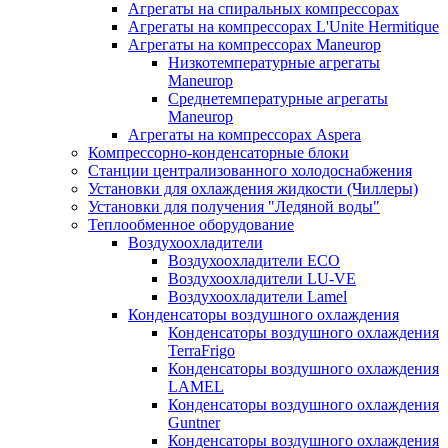
Агрегаты на спиральных компрессорах
Агрегаты на компрессорах L'Unite Hermitique
Агрегаты на компрессорах Maneurop
Низкотемпературные агрегаты
Maneurop
Среднетемпературные агрегаты
Maneurop
Агрегаты на компрессорах Aspera
Компрессорно-конденсаторные блоки
Станции централизованного холодоснабжения
Установки для охлаждения жидкости (Чиллеры)
Установки для получения "Ледяной воды"
Теплообменное оборудование
Воздухоохладители
Воздухоохладители EСО
Воздухоохладители LU-VE
Воздухоохладители Lamel
Конденсаторы воздушного охлаждения
Конденсаторы воздушного охлаждения
TerraFrigo
Конденсаторы воздушного охлаждения
LAMEL
Конденсаторы воздушного охлаждения
Guntner
Конденсаторы воздушного охлаждения