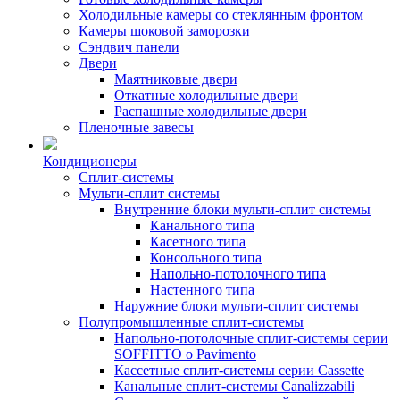
Холодильные камеры со стеклянным фронтом
Камеры шоковой заморозки
Сэндвич панели
Двери
Маятниковые двери
Откатные холодильные двери
Распашные холодильные двери
Пленочные завесы
Кондиционеры
Сплит-системы
Мульти-сплит системы
Внутренние блоки мульти-сплит системы
Канального типа
Касетного типа
Консольного типа
Напольно-потолочного типа
Настенного типа
Наружние блоки мульти-сплит системы
Полупромышленные сплит-системы
Напольно-потолочные сплит-системы серии
SOFFITTO o Pavimento
Кассетные сплит-системы серии Cassette
Канальные сплит-системы Canalizzabili