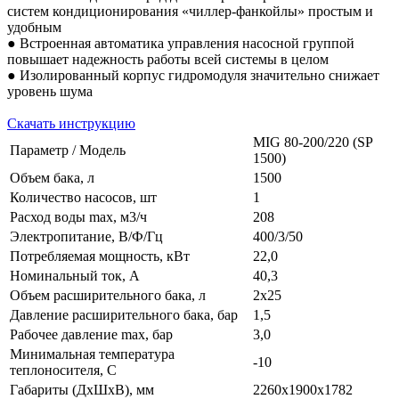
систем кондиционирования «чиллер-фанкойлы» простым и
удобным
● Встроенная автоматика управления насосной группой
повышает надежность работы всей системы в целом
● Изолированный корпус гидромодуля значительно снижает
уровень шума
Скачать инструкцию
MIG 80-200/220 (SP
Параметр / Модель
1500)
Объем бака, л
1500
Количество насосов, шт
1
Расход воды max, м3/ч
208
Электропитание, В/Ф/Гц
400/3/50
Потребляемая мощность, кВт
22,0
Номинальный ток, А
40,3
Объем расширительного бака, л
2х25
Давление расширительного бака, бар
1,5
Рабочее давление max, бар
3,0
Минимальная температура
-10
теплоносителя, С
Габариты (ДхШхВ), мм
2260х1900х1782