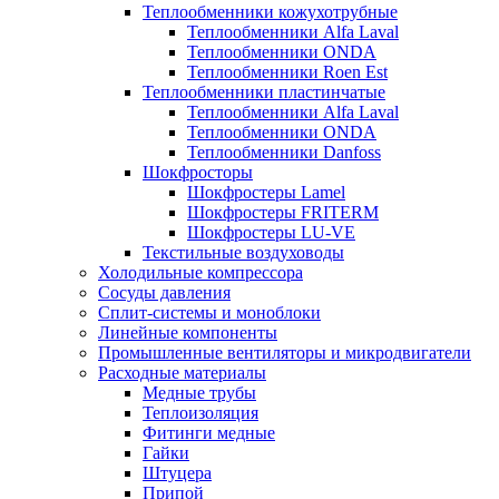
Теплообменники кожухотрубные
Теплообменники Alfa Laval
Теплообменники ONDA
Теплообменники Roen Est
Теплообменники пластинчатые
Теплообменники Alfa Laval
Теплообменники ONDA
Теплообменники Danfoss
Шокфросторы
Шокфростеры Lamel
Шокфростеры FRITERM
Шокфростеры LU-VE
Текстильные воздуховоды
Холодильные компрессора
Сосуды давления
Cплит-системы и моноблоки
Линейные компоненты
Промышленные вентиляторы и микродвигатели
Расходные материалы
Медные трубы
Теплоизоляция
Фитинги медные
Гайки
Штуцера
Припой