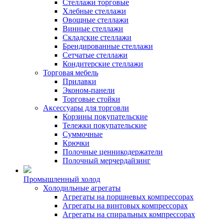
Стеллажи торговые
Хлебные стеллажи
Овощные стеллажи
Винные стеллажи
Складские стеллажи
Брендированные стеллажи
Сетчатые стеллажи
Кондитерские стеллажи
Торговая мебель
Прилавки
Эконом-панели
Торговые стойки
Аксессуары для торговли
Корзины покупательские
Тележки покупательские
Суммочные
Крючки
Полочные ценникодержатели
Полочный мерчердайзинг
Промышленный холод
Холодильные агрегаты
Агрегаты на поршневых компрессорах
Агрегаты на винтовых компрессорах
Агрегаты на спиральных компрессорах