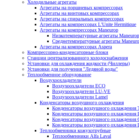
Холодильные агрегаты
Агрегаты на поршневых компрессорах
Агрегаты на винтовых компрессорах
Агрегаты на спиральных компрессорах
Агрегаты на компрессорах L'Unite Hermitique
Агрегаты на компрессорах Maneurop
Низкотемпературные агрегаты Maneuro
Среднетемпературные агрегаты Maneur
Агрегаты на компрессорах Aspera
Компрессорно-конденсаторные блоки
Станции централизованного холодоснабжения
Установки для охлаждения жидкости (Чиллеры)
Установки для получения "Ледяной воды"
Теплообменное оборудование
Воздухоохладители
Воздухоохладители EСО
Воздухоохладители LU-VE
Воздухоохладители Lamel
Конденсаторы воздушного охлаждения
Конденсаторы воздушного охлаждения T
Конденсаторы воздушного охлаждени
Конденсаторы воздушного охлаждения 
Конденсаторы воздушного охлаждени
Теплообменники кожухотрубные
Теплообменники Alfa Laval