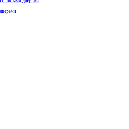
аспашными дверьми
дверьми