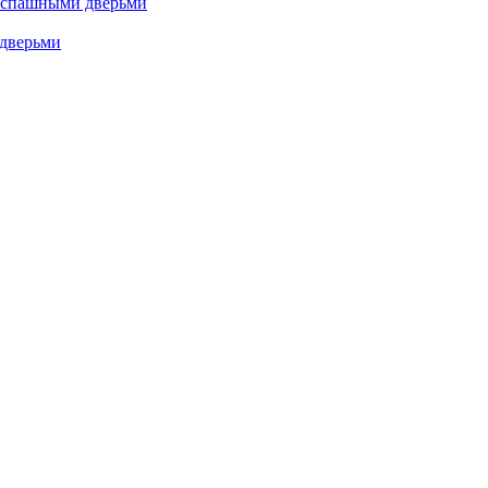
аспашными дверьми
дверьми