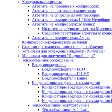
Холодильные агрегаты
Агрегаты на поршневых компрессорах
Агрегаты на винтовых компрессорах
Агрегаты на спиральных компрессорах
Агрегаты на компрессорах L'Unite Hermitique
Агрегаты на компрессорах Maneurop
Низкотемпературные агрегаты Maneuro
Среднетемпературные агрегаты Maneur
Агрегаты на компрессорах Aspera
Компрессорно-конденсаторные блоки
Станции централизованного холодоснабжения
Установки для охлаждения жидкости (Чиллеры)
Установки для получения "Ледяной воды"
Теплообменное оборудование
Воздухоохладители
Воздухоохладители EСО
Воздухоохладители LU-VE
Воздухоохладители Lamel
Конденсаторы воздушного охлаждения
Конденсаторы воздушного охлаждения T
Конденсаторы воздушного охлаждени
Конденсаторы воздушного охлаждения 
Конденсаторы воздушного охлаждени
Теплообменники кожухотрубные
Теплообменники Alfa Laval