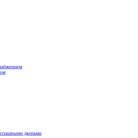
снабжением
том
аспашными дверьми