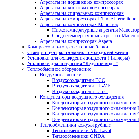
Агрегаты на поршневых компрессорах
Агрегаты на винтовых компрессорах
Агрегаты на спиральных компрессорах
Агрегаты на компрессорах L'Unite Hermitique
Агрегаты на компрессорах Maneurop
Низкотемпературные агрегаты Maneuro
Среднетемпературные агрегаты Maneur
Агрегаты на компрессорах Aspera
Компрессорно-конденсаторные блоки
Станции централизованного холодоснабжения
Установки для охлаждения жидкости (Чиллеры)
Установки для получения "Ледяной воды"
Теплообменное оборудование
Воздухоохладители
Воздухоохладители EСО
Воздухоохладители LU-VE
Воздухоохладители Lamel
Конденсаторы воздушного охлаждения
Конденсаторы воздушного охлаждения T
Конденсаторы воздушного охлаждени
Конденсаторы воздушного охлаждения 
Конденсаторы воздушного охлаждени
Теплообменники кожухотрубные
Теплообменники Alfa Laval
Теплообменники ONDA