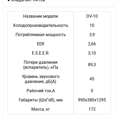
Название модели
DV-10
Холодопроизводительность
10
Потребляемая мощность
3,9
EER
2,66
E.S.E.E.R.
3,10
Потери давления
89,3
(испаритель), кПа
Уровень звукового
45
давления, дБ(А)
Рабочий ток,А
0
Габариты (ШхГхВ), мм
990х380х1295
Масса, кг
172