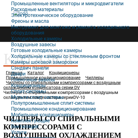
Промышленные вентиляторы и микродвигатели
Расходные материалы
8(4832) 31-00-13
Электротехническое оборудование
8-915-800-13-33
Фреоны и масла
Инструмент для монтажа и ремонта холодильного
оборудования
Холодильные камеры
Воздушные завесы
Готовые холодильные камеры
КАТАЛОГ
Холодильные камеры со стеклянным фронтом
Камеры шоковой заморозки
Сэндвич панели
Главная
Каталог
Кондиционеры
Двери
Промышленное кондиционирование
Чиллеры
Пленочные завесы
Чиллеры со спиральными компрессорами с воздушным
Кондиционеры
охлаждением конденсатора серии DV
Сплит-системы
Чиллеры со спиральными компрессорами с воздушным
Мульти-сплит системы
охлаждением конденсатора серииDV-10
Полупромышленные сплит-системы
Промышленное кондиционирование
Мобильные кондиционеры
ЧИЛЛЕРЫ СО СПИРАЛЬНЫМИ
Комплектующие
КОМПРЕССОРАМИ С
Вентиляция
Услуги
ВОЗДУШНЫМ ОХЛАЖДЕНИЕМ