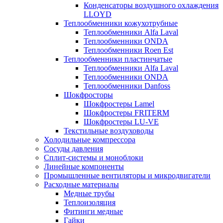
Конденсаторы воздушного охлаждения
LLOYD
Теплообменники кожухотрубные
Теплообменники Alfa Laval
Теплообменники ONDA
Теплообменники Roen Est
Теплообменники пластинчатые
Теплообменники Alfa Laval
Теплообменники ONDA
Теплообменники Danfoss
Шокфросторы
Шокфростеры Lamel
Шокфростеры FRITERM
Шокфростеры LU-VE
Текстильные воздуховоды
Холодильные компрессора
Сосуды давления
Cплит-системы и моноблоки
Линейные компоненты
Промышленные вентиляторы и микродвигатели
Расходные материалы
Медные трубы
Теплоизоляция
Фитинги медные
Гайки