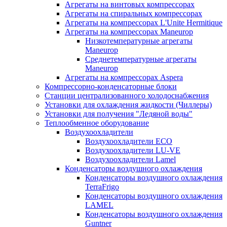
Агрегаты на винтовых компрессорах
Агрегаты на спиральных компрессорах
Агрегаты на компрессорах L'Unite Hermitique
Агрегаты на компрессорах Maneurop
Низкотемпературные агрегаты
Maneurop
Среднетемпературные агрегаты
Maneurop
Агрегаты на компрессорах Aspera
Компрессорно-конденсаторные блоки
Станции централизованного холодоснабжения
Установки для охлаждения жидкости (Чиллеры)
Установки для получения "Ледяной воды"
Теплообменное оборудование
Воздухоохладители
Воздухоохладители EСО
Воздухоохладители LU-VE
Воздухоохладители Lamel
Конденсаторы воздушного охлаждения
Конденсаторы воздушного охлаждения
TerraFrigo
Конденсаторы воздушного охлаждения
LAMEL
Конденсаторы воздушного охлаждения
Guntner