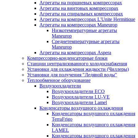
Агрегаты на поршневых компрессорах
Агрегаты на винтовых компрессорах
Агрегаты на спиральных компрессорах
Агрегаты на компрессорах L'Unite Hermitique
Агрегаты на компрессорах Maneurop
Низкотемпературные агрегаты
Maneurop
Среднетемпературные агрегаты
Maneurop
Агрегаты на компрессорах Aspera
Компрессорно-конденсаторные блоки
Станции централизованного холодоснабжения
Установки для охлаждения жидкости (Чиллеры)
Установки для получения "Ледяной воды"
Теплообменное оборудование
Воздухоохладители
Воздухоохладители EСО
Воздухоохладители LU-VE
Воздухоохладители Lamel
Конденсаторы воздушного охлаждения
Конденсаторы воздушного охлаждения
TerraFrigo
Конденсаторы воздушного охлаждения
LAMEL
Конденсаторы воздушного охлаждения