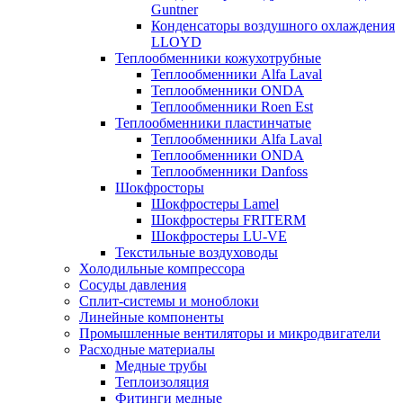
Guntner
Конденсаторы воздушного охлаждения
LLOYD
Теплообменники кожухотрубные
Теплообменники Alfa Laval
Теплообменники ONDA
Теплообменники Roen Est
Теплообменники пластинчатые
Теплообменники Alfa Laval
Теплообменники ONDA
Теплообменники Danfoss
Шокфросторы
Шокфростеры Lamel
Шокфростеры FRITERM
Шокфростеры LU-VE
Текстильные воздуховоды
Холодильные компрессора
Сосуды давления
Cплит-системы и моноблоки
Линейные компоненты
Промышленные вентиляторы и микродвигатели
Расходные материалы
Медные трубы
Теплоизоляция
Фитинги медные