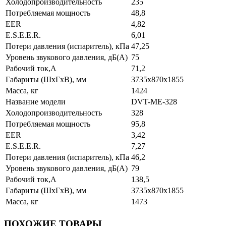
Холодопроизводительность
235
Потребляемая мощность
48,8
EER
4,82
E.S.E.E.R.
6,01
Потери давления (испаритель), кПа
47,25
Уровень звукового давления, дБ(А)
75
Рабочий ток,А
71,2
Габариты (ШхГхВ), мм
3735x870x1855
Масса, кг
1424
Название модели
DVT-ME-328
Холодопроизводительность
328
Потребляемая мощность
95,8
EER
3,42
E.S.E.E.R.
7,27
Потери давления (испаритель), кПа
46,2
Уровень звукового давления, дБ(А)
79
Рабочий ток,А
138,5
Габариты (ШхГхВ), мм
3735x870x1855
Масса, кг
1473
ПОХОЖИЕ ТОВАРЫ