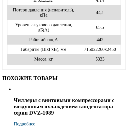
E.S.E.E.R.
4,14
Потери давления (испаритель),
44,1
кПа
Уровень звукового давления,
65,5
дБ(А)
Рабочий ток,А
442
Габариты (ШхГхВ), мм
7150х2260х2450
Масса, кг
5333
ПОХОЖИЕ ТОВАРЫ
Чиллеры с винтовыми компрессорами с
воздушным охлаждением конденсатора
серии DVZ-1089
Подробнее