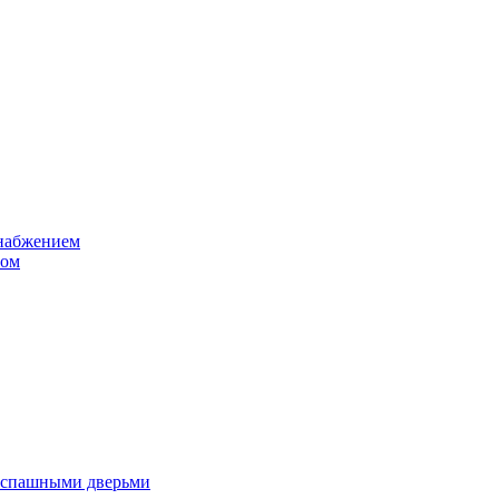
снабжением
том
аспашными дверьми