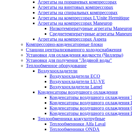
Агрегаты на поршневых компрессорах
Агрегаты на винтовых компрессорах
Агрегаты на спиральных компрессорах
Агрегаты на компрессорах L'Unite Hermitique
Агрегаты на компрессорах Maneurop
Низкотемпературные агрегаты Maneuro
Среднетемпературные агрегаты Maneur
Агрегаты на компрессорах Aspera
Компрессорно-конденсаторные блоки
Станции централизованного холодоснабжения
Установки для охлаждения жидкости (Чиллеры)
Установки для получения "Ледяной воды"
Теплообменное оборудование
Воздухоохладители
Воздухоохладители EСО
Воздухоохладители LU-VE
Воздухоохладители Lamel
Конденсаторы воздушного охлаждения
Конденсаторы воздушного охлаждения T
Конденсаторы воздушного охлаждени
Конденсаторы воздушного охлаждения 
Конденсаторы воздушного охлаждени
Теплообменники кожухотрубные
Теплообменники Alfa Laval
Теплообменники ONDA