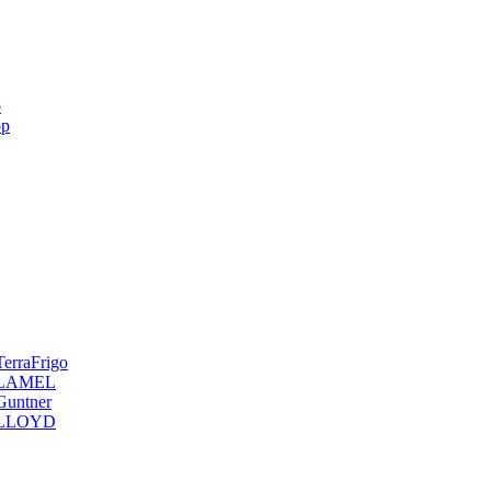
p
op
erraFrigo
я LAMEL
Guntner
я LLOYD