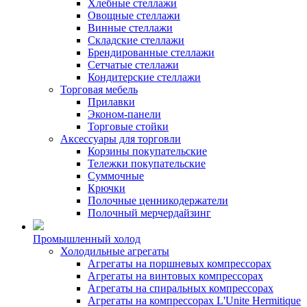
Хлебные стеллажи
Овощные стеллажи
Винные стеллажи
Складские стеллажи
Брендированные стеллажи
Сетчатые стеллажи
Кондитерские стеллажи
Торговая мебель
Прилавки
Эконом-панели
Торговые стойки
Аксессуары для торговли
Корзины покупательские
Тележки покупательские
Суммочные
Крючки
Полочные ценникодержатели
Полочный мерчердайзинг
Промышленный холод
Холодильные агрегаты
Агрегаты на поршневых компрессорах
Агрегаты на винтовых компрессорах
Агрегаты на спиральных компрессорах
Агрегаты на компрессорах L'Unite Hermitique