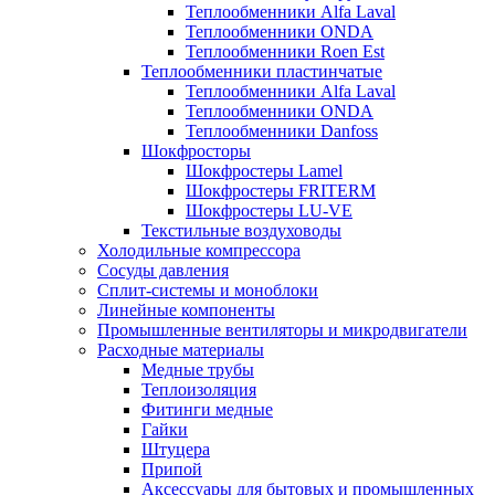
Теплообменники Alfa Laval
Теплообменники ONDA
Теплообменники Roen Est
Теплообменники пластинчатые
Теплообменники Alfa Laval
Теплообменники ONDA
Теплообменники Danfoss
Шокфросторы
Шокфростеры Lamel
Шокфростеры FRITERM
Шокфростеры LU-VE
Текстильные воздуховоды
Холодильные компрессора
Сосуды давления
Cплит-системы и моноблоки
Линейные компоненты
Промышленные вентиляторы и микродвигатели
Расходные материалы
Медные трубы
Теплоизоляция
Фитинги медные
Гайки
Штуцера
Припой
Аксессуары для бытовых и промышленных