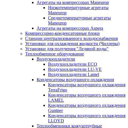
Агрегаты на компрессорах Maneurop
Низкотемпературные агрегаты
Maneurop
Среднетемпературные агрегаты
Maneurop
Агрегаты на компрессорах Aspera
Компрессорно-конденсаторные блоки
Станции централизованного холодоснабжения
Установки для охлаждения жидкости (Чиллеры)
Установки для получения "Ледяной воды"
Теплообменное оборудование
Воздухоохладители
Воздухоохладители EСО
Воздухоохладители LU-VE
Воздухоохладители Lamel
Конденсаторы воздушного охлаждения
Конденсаторы воздушного охлаждения
TerraFrigo
Конденсаторы воздушного охлаждения
LAMEL
Конденсаторы воздушного охлаждения
Guntner
Конденсаторы воздушного охлаждения
LLOYD
Теплообменники кожухотрубные