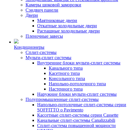
Камеры шоковой заморозки
Сэндвич панели
Двери
Маятниковые двери
Откатные холодильные двери
Распашные холодильные двери
Пленочные завесы
Кондиционеры
Сплит-системы
Мульти-сплит системы
Внутренние блоки мульти-сплит системы
Канального типа
Касетного типа
Консольного типа
Напольно-потолочного типа
Настенного типа
Наружние блоки мульти-сплит системы
Полупромышленные сплит-системы
Напольно-потолочные сплит-системы серии
SOFFITTO o Pavimento
Кассетные сплит-системы серии Cassette
Канальные сплит-системы Canalizzabili
Сплит-система повышенной мощности