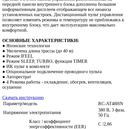
передней панели внутреннего блока дополнена большим
информативным дисплеем отображающем все нюансы
установленных настроек. Дистанционный пульт управления
позволяет изменять режимы и температуру не приближаясь к
внутреннему блоку, что дает эксплуатацию максимально
комфортной.
ОСНОВНЫЕ ХАРАКТЕРИСТИКИ:
● Японские технологии
● Увеличена длина трассы (до 40 м)
● Режим IFEEL
● Режим SLEEP, TURBO, функция TIMER
● ИК пульт в комплекте
● Опциональное подключение проводного пульта
● Авторестрат
● 4 Режима работы - охлаждение, обогрев, вентиляция,
осушение
Скачать инструкцию
Параметр/модель
RC-AT48HN
380 В, 3 фаза,
Напряжение электропитания
50 Гц
Класс / коэффициент
С /2,86
энергоэффективности (EER)