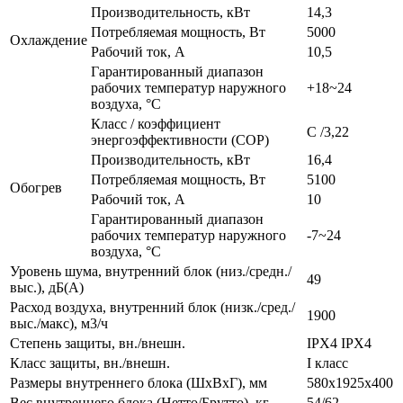
Производительность, кВт
14,3
Потребляемая мощность, Вт
5000
Охлаждение
Рабочий ток, А
10,5
Гарантированный диапазон
рабочих температур наружного
+18~24
воздуха, °С
Класс / коэффициент
С /3,22
энергоэффективности (COP)
Производительность, кВт
16,4
Потребляемая мощность, Вт
5100
Обогрев
Рабочий ток, А
10
Гарантированный диапазон
рабочих температур наружного
-7~24
воздуха, °С
Уровень шума, внутренний блок (низ./средн./
49
выс.), дБ(А)
Расход воздуха, внутренний блок (низк./сред./
1900
выс./макс), м3/ч
Степень защиты, вн./внешн.
IPX4 IPX4
Класс защиты, вн./внешн.
I класс
Размеры внутреннего блока (ШхВхГ), мм
580x1925x400
Вес внутреннего блока (Нетто/Брутто), кг
54/62