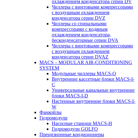
охлаждением конденсатора серии DV
Чиллеры с винтовыми компрессорами
с воздушным охлаждением
конденсатора серии DVZ
Чиллеры со спиральными
компрессорами с водяным
охлаждением конденсатора,
бесконденсаторные серии DVA
Чиллеры с винтовыми компрессорами
с воздушным охлаждением
конденсатора серии DVAZ
MACS – MODULAR AIR-CONDITIONING
SYSTEM
Модульные чиллеры MACS-O
Внутренние кассетные блоки MACS-I-
C
Универсальные канальные внутренние
блоки MACS-I-D
Настенные внутренние блоки MACS-I-
W
Фанкойлы
Гидромодули
Насосные станции MACS-H
Гидромодули GOLFO
Прецизионные кондиционеры