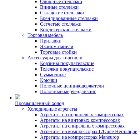
Овощные стеллажи
Винные стеллажи
Складские стеллажи
Брендированные стеллажи
Сетчатые стеллажи
Кондитерские стеллажи
Торговая мебель
Прилавки
Эконом-панели
Торговые стойки
Аксессуары для торговли
Корзины покупательские
Тележки покупательские
Суммочные
Крючки
Полочные ценникодержатели
Полочный мерчердайзинг
Промышленный холод
Холодильные агрегаты
Агрегаты на поршневых компрессорах
Агрегаты на винтовых компрессорах
Агрегаты на спиральных компрессорах
Агрегаты на компрессорах L'Unite Hermitique
Агрегаты на компрессорах Maneurop