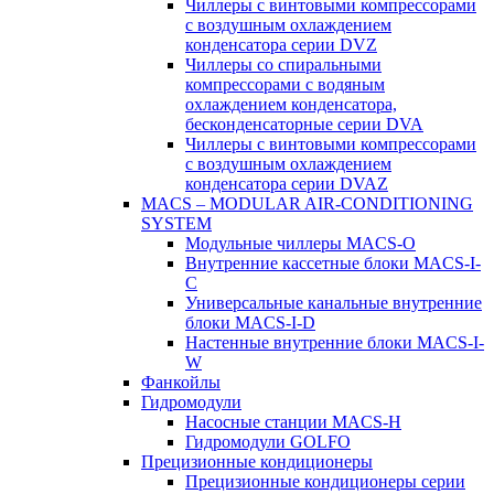
Чиллеры с винтовыми компрессорами
с воздушным охлаждением
конденсатора серии DVZ
Чиллеры со спиральными
компрессорами с водяным
охлаждением конденсатора,
бесконденсаторные серии DVA
Чиллеры с винтовыми компрессорами
с воздушным охлаждением
конденсатора серии DVAZ
MACS – MODULAR AIR-CONDITIONING
SYSTEM
Модульные чиллеры MACS-O
Внутренние кассетные блоки MACS-I-
C
Универсальные канальные внутренние
блоки MACS-I-D
Настенные внутренние блоки MACS-I-
W
Фанкойлы
Гидромодули
Насосные станции MACS-H
Гидромодули GOLFO
Прецизионные кондиционеры
Прецизионные кондиционеры серии