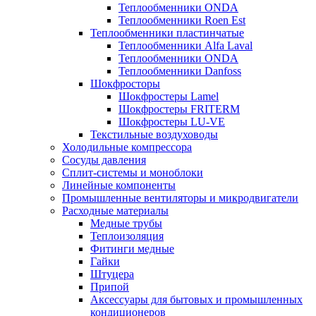
Теплообменники ONDA
Теплообменники Roen Est
Теплообменники пластинчатые
Теплообменники Alfa Laval
Теплообменники ONDA
Теплообменники Danfoss
Шокфросторы
Шокфростеры Lamel
Шокфростеры FRITERM
Шокфростеры LU-VE
Текстильные воздуховоды
Холодильные компрессора
Сосуды давления
Cплит-системы и моноблоки
Линейные компоненты
Промышленные вентиляторы и микродвигатели
Расходные материалы
Медные трубы
Теплоизоляция
Фитинги медные
Гайки
Штуцера
Припой
Аксессуары для бытовых и промышленных
кондиционеров