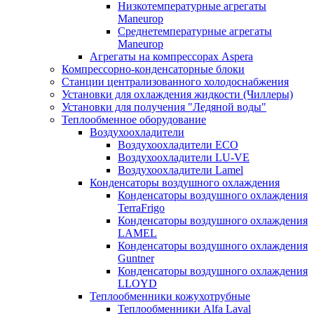
Низкотемпературные агрегаты
Maneurop
Среднетемпературные агрегаты
Maneurop
Агрегаты на компрессорах Aspera
Компрессорно-конденсаторные блоки
Станции централизованного холодоснабжения
Установки для охлаждения жидкости (Чиллеры)
Установки для получения "Ледяной воды"
Теплообменное оборудование
Воздухоохладители
Воздухоохладители EСО
Воздухоохладители LU-VE
Воздухоохладители Lamel
Конденсаторы воздушного охлаждения
Конденсаторы воздушного охлаждения
TerraFrigo
Конденсаторы воздушного охлаждения
LAMEL
Конденсаторы воздушного охлаждения
Guntner
Конденсаторы воздушного охлаждения
LLOYD
Теплообменники кожухотрубные
Теплообменники Alfa Laval