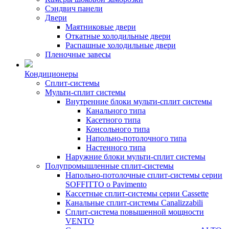
Сэндвич панели
Двери
Маятниковые двери
Откатные холодильные двери
Распашные холодильные двери
Пленочные завесы
Кондиционеры
Сплит-системы
Мульти-сплит системы
Внутренние блоки мульти-сплит системы
Канального типа
Касетного типа
Консольного типа
Напольно-потолочного типа
Настенного типа
Наружние блоки мульти-сплит системы
Полупромышленные сплит-системы
Напольно-потолочные сплит-системы серии
SOFFITTO o Pavimento
Кассетные сплит-системы серии Cassette
Канальные сплит-системы Canalizzabili
Сплит-система повышенной мощности
VENTO