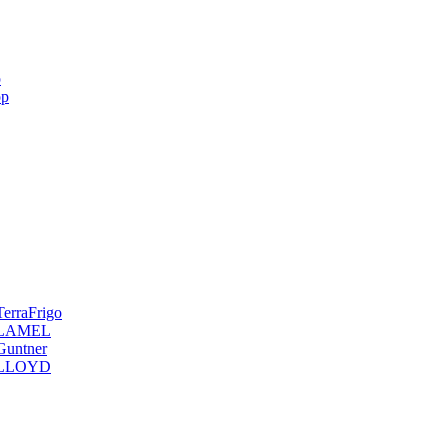
p
op
erraFrigo
я LAMEL
Guntner
я LLOYD