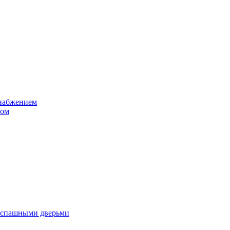
снабжением
том
аспашными дверьми