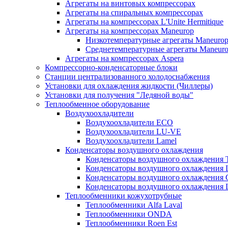
Агрегаты на винтовых компрессорах
Агрегаты на спиральных компрессорах
Агрегаты на компрессорах L'Unite Hermitique
Агрегаты на компрессорах Maneurop
Низкотемпературные агрегаты Maneuro
Среднетемпературные агрегаты Maneur
Агрегаты на компрессорах Aspera
Компрессорно-конденсаторные блоки
Станции централизованного холодоснабжения
Установки для охлаждения жидкости (Чиллеры)
Установки для получения "Ледяной воды"
Теплообменное оборудование
Воздухоохладители
Воздухоохладители EСО
Воздухоохладители LU-VE
Воздухоохладители Lamel
Конденсаторы воздушного охлаждения
Конденсаторы воздушного охлаждения T
Конденсаторы воздушного охлаждени
Конденсаторы воздушного охлаждения 
Конденсаторы воздушного охлаждени
Теплообменники кожухотрубные
Теплообменники Alfa Laval
Теплообменники ONDA
Теплообменники Roen Est