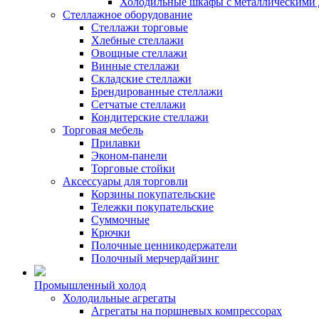
Холодильные шкафы с металлическими 
Стеллажное оборудование
Стеллажи торговые
Хлебные стеллажи
Овощные стеллажи
Винные стеллажи
Складские стеллажи
Брендированные стеллажи
Сетчатые стеллажи
Кондитерские стеллажи
Торговая мебель
Прилавки
Эконом-панели
Торговые стойки
Аксессуары для торговли
Корзины покупательские
Тележки покупательские
Суммочные
Крючки
Полочные ценникодержатели
Полочный мерчердайзинг
Промышленный холод
Холодильные агрегаты
Агрегаты на поршневых компрессорах